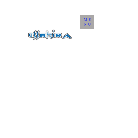
ME
NU