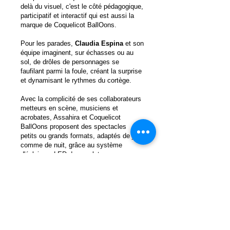
delà du visuel, c'est le côté pédagogique,
participatif et interactif qui est aussi la
marque de Coquelicot BallOons.
Pour les parades,
Claudia Espina
et son
équipe imaginent, sur échasses ou au
sol, de drôles de personnages se
faufilant parmi la foule, créant la surprise
et dynamisant le rythmes du cortège.
Avec la complicité de ses collaborateurs
metteurs en scène, musiciens et
acrobates, Assahira et Coquelicot
BallOons proposent des spectacles
petits ou grands formats, adaptés de jour
comme de nuit, grâce au système
d'éclairage LED des sculptures.
LES BALLONS UTILISES SONT 100%
LATEX NATUREL PUR ET 100%
BIODEGRADABLES
Les ballons latex sont fabriqués à partir
de la sève de l'hévéa. Le latex est
récolté dans des coupelles fixées à la
base des incisions pratiquées dans