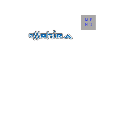
ME
NU